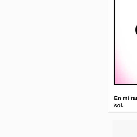
En mi ra
sol.