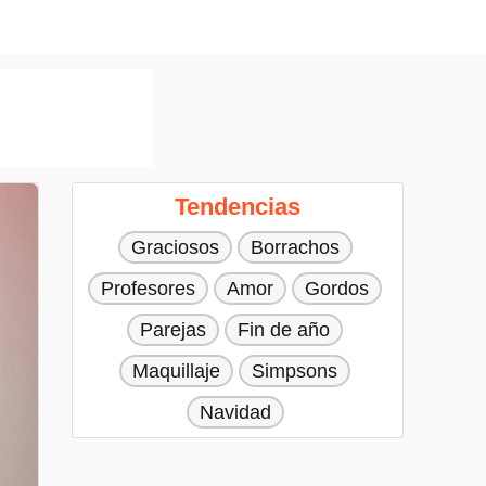
Tendencias
Graciosos
Borrachos
Profesores
Amor
Gordos
Parejas
Fin de año
Maquillaje
Simpsons
Navidad