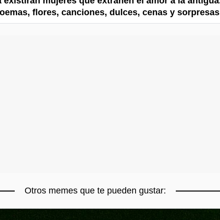
 existirán mujeres que extrañen el amor a la antigua.
poemas, flores, canciones, dulces, cenas y sorpresa
Otros memes que te pueden gustar: