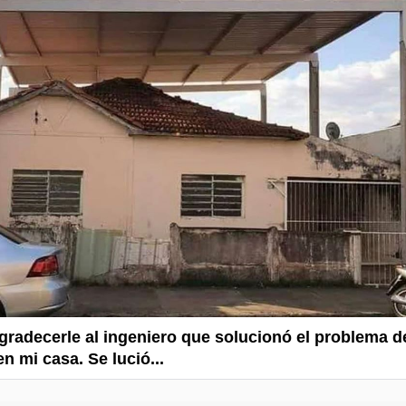
gradecerle al ingeniero que solucionó el problema d
n mi casa. Se lució...