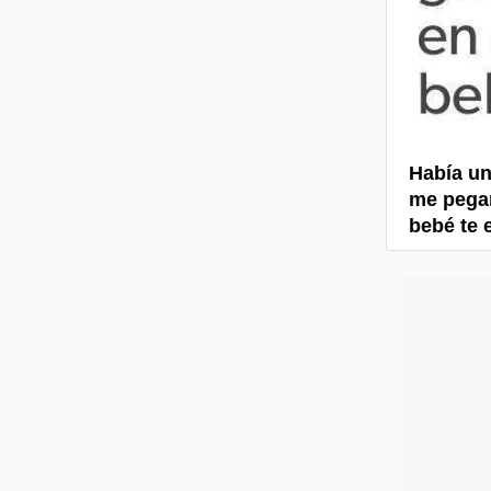
Había un
me pegar
bebé te 