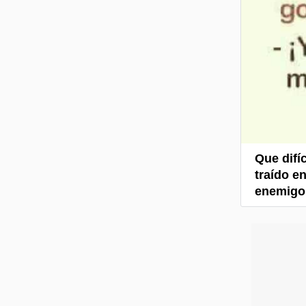
Que difí
traído e
enemigo