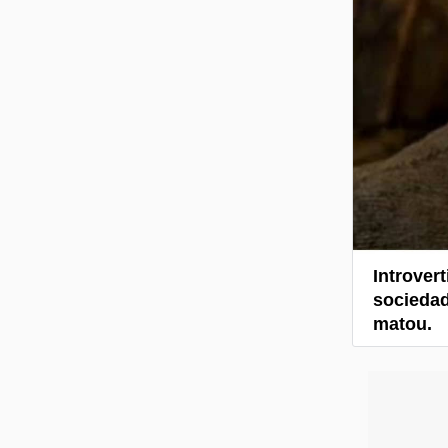
Introver
sociedad
matou.